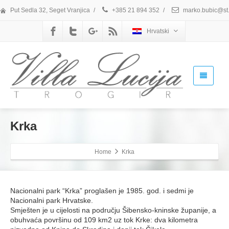
Put Sedla 32, Seget Vranjica
/
+385 21 894 352
/
marko.bubic@st.
Hrvatski
Krka
Home
Krka
Nacionalni park “Krka” proglašen je 1985. god. i sedmi je
Nacionalni park Hrvatske.
Smješten je u cijelosti na području Šibensko-kninske županije, a
obuhvaća površinu od 109 km2 uz tok Krke: dva kilometra