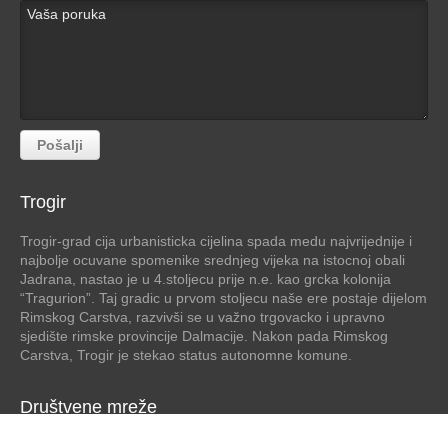
Trogir
Trogir-grad cija urbanisticka cijelina spada medu najvrijednije i
najbolje ocuvane spomenike srednjeg vijeka na istocnoj obali
Jadrana, nastao je u 4.stoljecu prije n.e. kao grcka kolonija
“Tragurion”. Taj gradic u prvom stoljecu naše ere postaje dijelom
Rimskog Carstva, razvivši se u važno trgovacko i upravno
sjedište rimske provincije Dalmacije. Nakon pada Rimskog
Carstva, Trogir je stekao status autonomne komune.
Društvene mreže