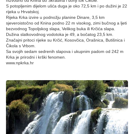
nizvodno od Knina do Skradina i donji tok Čikole.
S potopljenim dijelom ušća duga je oko 72,5 km i po dužini je 22
rijeka u Hrvatskoj.
Rijeka Krka izvire u podnožju planine Dinare, 3,5 km
sjeveroistočno od Knina podno 22 m visokog, zimi bučnog a ljeti
bezvodnog Topoljskog slapa, Velikog buka ili Krčića slapa.
Dužina slatkovodnog vodotoka je 49, a bočatog 23,5 km.
Značajni pritoci rijeke su Krčić, Kosovčica, Orašnica, Butišnica i
Čikola s Vrbom.
Sa svojih sedam sedrenih slapova i ukupnim padom od 242 m
Krka je prirodni i krški fenomen.
www.npkrka.hr