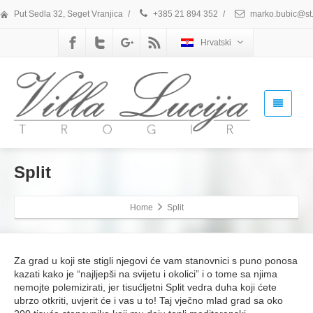
Put Sedla 32, Seget Vranjica
/
+385 21 894 352
/
marko.bubic@st.
Hrvatski
Split
Home
Split
Za grad u koji ste stigli njegovi će vam stanovnici s puno ponosa
kazati kako je “najljepši na svijetu i okolici” i o tome sa njima
nemojte polemizirati, jer tisućljetni Split vedra duha koji ćete
ubrzo otkriti, uvjerit će i vas u to! Taj vječno mlad grad sa oko