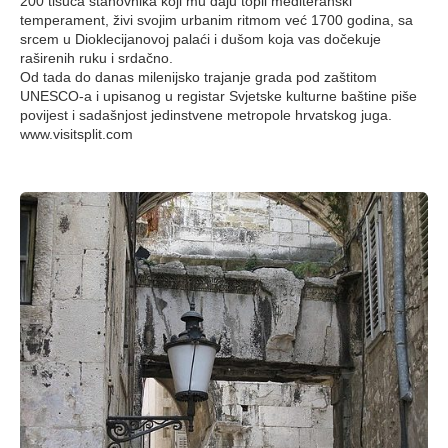
200 tisuća stanovnika koji mu daju topli mediteranski
temperament, živi svojim urbanim ritmom već 1700 godina, sa
srcem u Dioklecijanovoj palaći i dušom koja vas dočekuje
raširenih ruku i srdačno.
Od tada do danas milenijsko trajanje grada pod zaštitom
UNESCO-a i upisanog u registar Svjetske kulturne baštine piše
povijest i sadašnjost jedinstvene metropole hrvatskog juga.
www.visitsplit.com